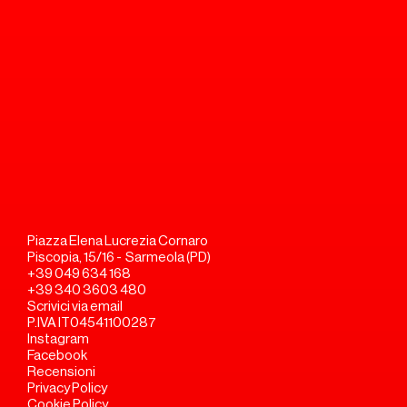
Piazza Elena Lucrezia Cornaro
Piscopia, 15/16 -  Sarmeola (PD)
+39 049 634 168
+39 340 3603 480
Scrivici via email
P.IVA IT04541100287
Instagram
Facebook
Recensioni
Privacy Policy
Cookie Policy