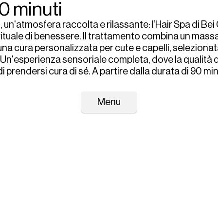
0 minuti
Home
un'atmosfera raccolta e rilassante: l’Hair Spa di Bei C
Chi siamo
n rituale di benessere. Il trattamento combina un mass
Servizi
na cura personalizzata per cute e capelli, selezionata 
News
Un'esperienza sensoriale completa, dove la qualità d
Contatti
i prendersi cura di sé. A partire dalla durata di 90 minu
Prenota
Whatsapp
Menu