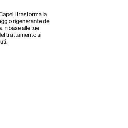
apelli trasforma la 
aggio rigenerante del 
in base alle tue 
el trattamento si 
ti. 