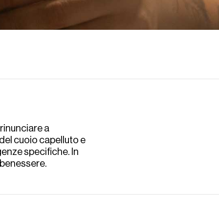
inunciare a 
el cuoio capelluto e 
enze specifiche. In 
 benessere.