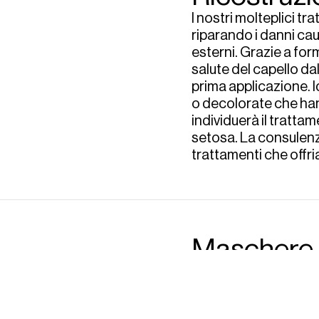
I nostri molteplici tr
riparando i danni cau
esterni. Grazie a form
salute del capello dal
prima applicazione. Id
o decolorate che hann
individuerà il trattam
setosa. La consulenz
trattamenti che offria
Maschere
Le nostre maschere p
risultati mirati. Dall
rimpolpamento del fust