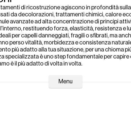
attamenti di ricostruzione agiscono in profondità sulla f
sati da decolorazioni, trattamenti chimici, calore ecc
ule avanzate ad alta concentrazione di principi attivi, 
l'interno, restituendo forza, elasticità, resistenza e l
Home
eali per capelli danneggiati, fragili o sfibrati, ma an
Chi siamo
o perso vitalità, morbidezza e consistenza naturale. 
Servizi
ento più adatto alla tua situazione, per una chioma più
News
a specializzata è uno step fondamentale per capire qu
Contatti
mo è il più adatto di volta in volta.
Prenota
Whatsapp
Menu
rofessionali sono studiate per rispondere a esigenze 
a tonalizzazione e ravvivamento del colore all'idratazi
o capillare alla protezione della fibra, fino alla lamin