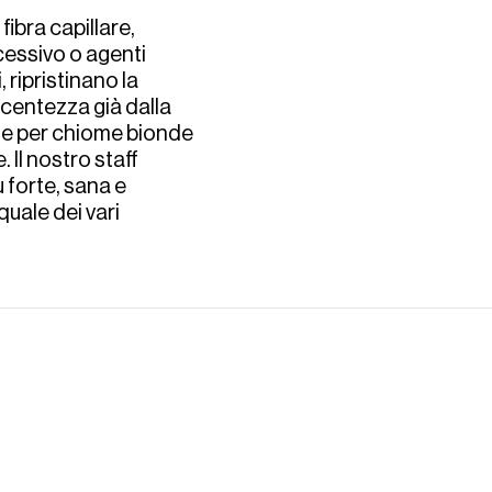
ibra capillare, 
essivo o agenti 
ripristinano la 
ucentezza già dalla 
che per chiome bionde 
Il nostro staff 
 forte, sana e 
ale dei vari 
specifiche e offrire 
one profonda, dal 
azione per sigillare 